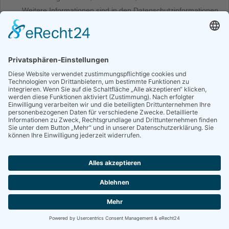
Weitere Informationen sind in den Datenschutzinformationen
des Anbieters unter folgender URL zu finden:
https://www.e-
recht24.de/datenschutzerklaerung.html
.
Weitergabe von Daten
Personenbezogene Daten werden an Dritte übermittelt, wenn
- nach Art. 6 Abs. 1 Satz 1 Buchst. a) DSGVO durch die
betroffene Person ausdrücklich dazu eingewilligt wurde,
- die Weitergabe nach Art. 6 Abs. 1 Satz 1 Buchst. f) DSGVO
zur Geltendmachung, Ausübung oder Verteidigung von
Rechtsansprüchen erforderlich ist und kein Grund zur
Annahme besteht, dass die betroffene Person ein
überwiegendes schutzwürdiges Interesse an der
Nichtweitergabe ihrer Daten hat,
- für die Datenübermittlung nach Art. 6 Abs. 1 Satz 1 Buchst.
c) DSGVO eine gesetzliche Verpflichtung besteht, und/oder